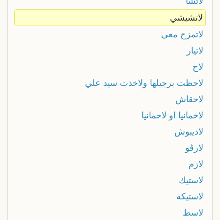
لاتشا
لاتشيشي
لاتمزح معي
لاتيار
لاح
لاحظت برجيلها ولاخذت سيد علي
لاحقاش
لاخمانیا او لاحمانیا
لاديبوش
لارڨو
لازم
لاستيك
لاستيكه
لاسط