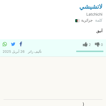
لاتشيشي
Latchichi
كلمة
جزائرية
أنيق
2
0
تأليف
زائر
26 أبريل 2025
(