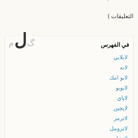
التعليقات
)
ل
گ
م
في الفهرس
لابلابي
لابه
لابو امك
لابوبو
لاپاي
لاپچين
لاترمز
لاتزومل