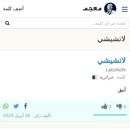
أضف كلمة
لاتشيشي
لاتشيشي
Latchichi
كلمة
جزائرية
أنيق
2
0
تأليف
زائر
26 أبريل 2025