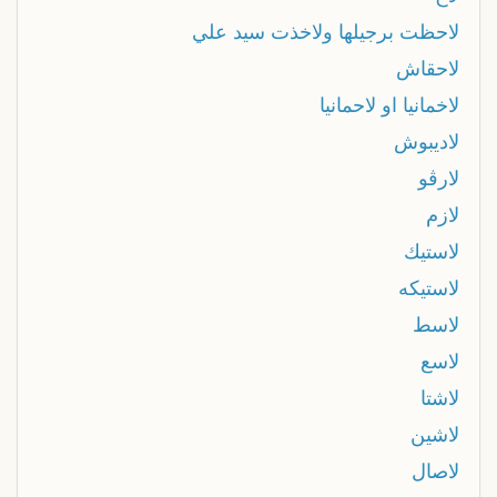
لاحظت برجيلها ولاخذت سيد علي
لاحقاش
لاخمانیا او لاحمانیا
لاديبوش
لارڨو
لازم
لاستيك
لاستيكه
لاسط
لاسع
لاشتا
لاشين
لاصال