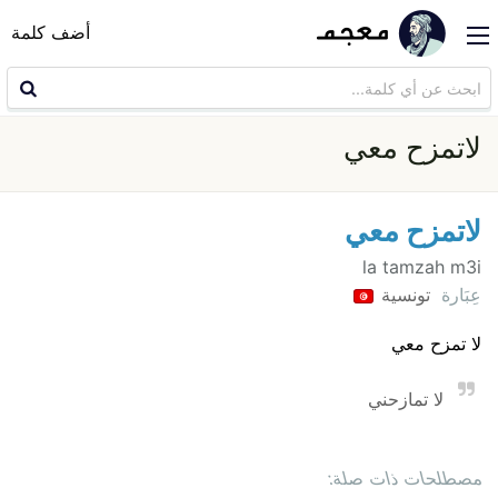
أضف كلمة
لاتمزح معي
لاتمزح معي
la tamzah m3i
عِبَارة
تونسية
لا تمزح معي
لا تمازحني
مصطلحات ذات صلة: