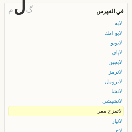
ل
گ
م
في الفهرس
لابه
لابو امك
لابوبو
لاپاي
لاپچين
لاترمز
لاتزومل
لاتشا
لاتشيشي
لاتمزح معي
لاتيار
لاح