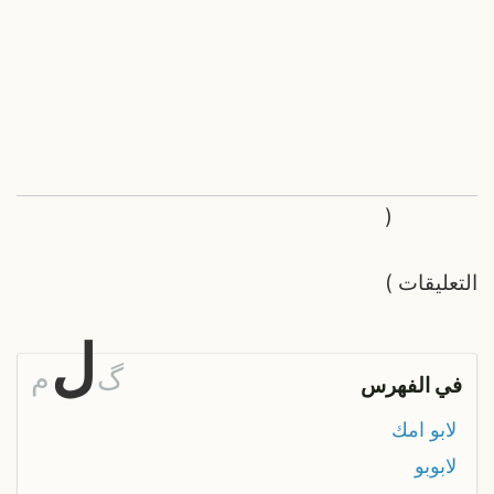
(
التعليقات
)
ل
گ
م
في الفهرس
لابو امك
لابوبو