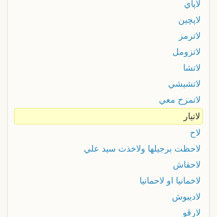
لاپاي
لاپچين
لاترمز
لاتزومل
لاتشا
لاتشيشي
لاتمزح معي
لاتيار
لاح
لاحظت برجيلها ولاخذت سيد علي
لاحقاش
لاخمانیا او لاحمانیا
لاديبوش
لارڨو