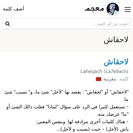
أضف كلمة
لاحقاش
لاحقاش
Laheqach (La7e9ach)
كلمة
مغربية
"لاحقاش" أو "لحقاش" : يقصد بها "لأجل" شئ ما، و" بسبب" شئ
ما.
- تستعمل كثيرا في الرد على سؤال "لماذا" فعلت ذالك الشئ أو
"ما" غرضك منه.
- هناك كلمات أخرى مرادفة لها. وبنفس المعني:
باش (لأجل) - حيت (بسبب و لأجل)...