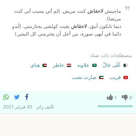
ماجيتش
لاحقاش
كنت مريض. (لم أتي بسبب أني كنت
مريضا).
ديما تانكون أنيق،
لاحقاش
بغيت كولشي يحتارمني. (أبدو
دائما في أبهى صورة، من أجل أن يحترمني كل البشر.)
مصطلحات ذات صلة:
عْلَى جَالْ
علاويه
خاطر
هناي
قريب
صارت نشب
1
0
تأليف
زائر
20 فبراير 2021