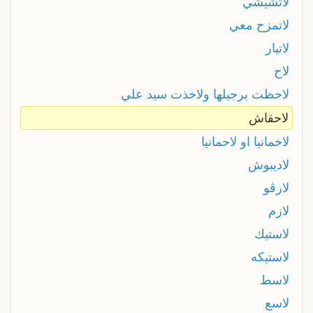
لاتشيشي
لاتمزح معي
لاتيار
لاح
لاحظت برجيلها ولاخذت سيد علي
لاحقاش
لاخمانیا او لاحمانیا
لاديبوش
لارڨو
لازم
لاستيك
لاستيكه
لاسط
لاسع