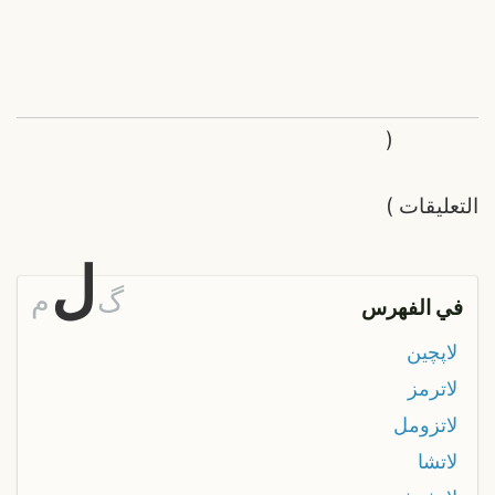
(
التعليقات
)
ل
گ
م
في الفهرس
لاپچين
لاترمز
لاتزومل
لاتشا