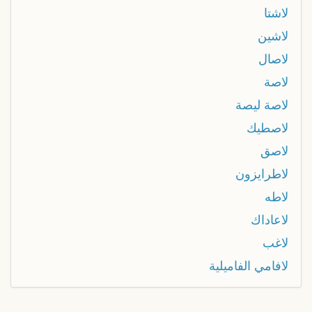
لاشتا
لاشين
لاصال
لاصة
لاصة ليصة
لاصطيك
لاصق
لاطرايزون
لاطه
لاعاداك
لاغب
لافامي الفاميلية