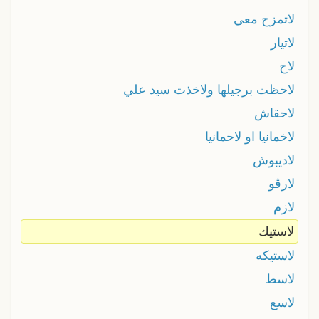
لاتمزح معي
لاتيار
لاح
لاحظت برجيلها ولاخذت سيد علي
لاحقاش
لاخمانیا او لاحمانیا
لاديبوش
لارڨو
لازم
لاستيك
لاستيكه
لاسط
لاسع