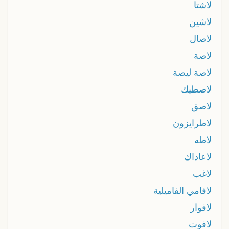
لاشتا
لاشين
لاصال
لاصة
لاصة ليصة
لاصطيك
لاصق
لاطرايزون
لاطه
لاعاداك
لاغب
لافامي الفاميلية
لافوار
لافوت