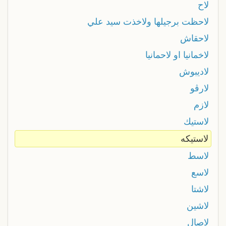
لاح
لاحظت برجيلها ولاخذت سيد علي
لاحقاش
لاخمانیا او لاحمانیا
لاديبوش
لارڨو
لازم
لاستيك
لاستيكه
لاسط
لاسع
لاشتا
لاشين
لاصال