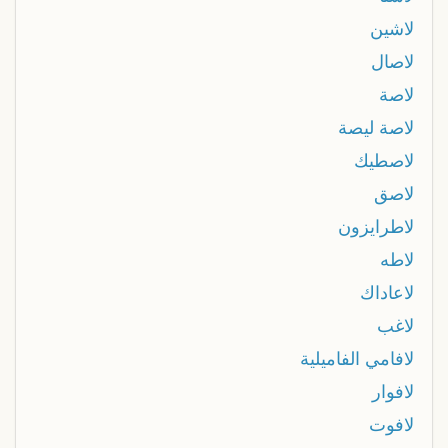
لاشين
لاصال
لاصة
لاصة ليصة
لاصطيك
لاصق
لاطرايزون
لاطه
لاعاداك
لاغب
لافامي الفاميلية
لافوار
لافوت