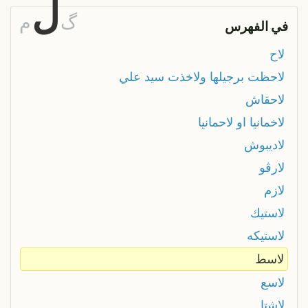
ل
گ
م
في الفهرس
لاح
لاحظت برجيلها ولاخذت سيد علي
لاحقاش
لاخمانیا او لاحمانیا
لاديبوش
لارڨو
لازم
لاستيك
لاستيكه
لاسط
لاسع
لاشتا