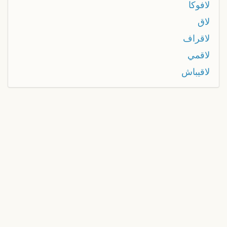
لافوكا
لاق
لاقراف
لاقمي
لاقيباش