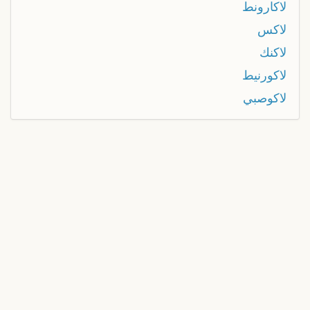
لاكارونط
لاكس
لاكنك
لاكورنيط
لاكوصبي