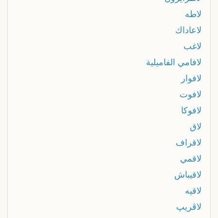
لاطه
لاعاداك
لاغب
لافامي الفاميلية
لافوار
لافوت
لافوكا
لاق
لاقراف
لاقمي
لاقيباش
لاقيه
لاڨريپ