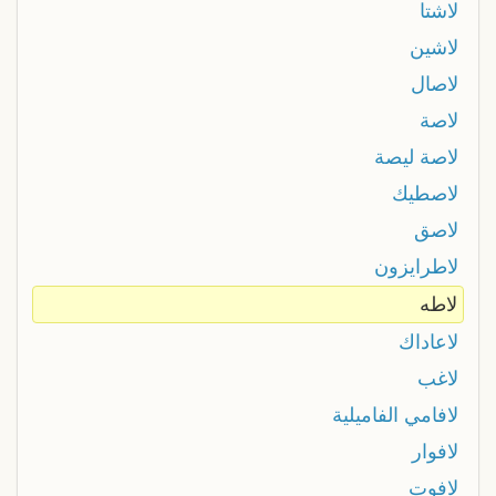
لاشتا
لاشين
لاصال
لاصة
لاصة ليصة
لاصطيك
لاصق
لاطرايزون
لاطه
لاعاداك
لاغب
لافامي الفاميلية
لافوار
لافوت