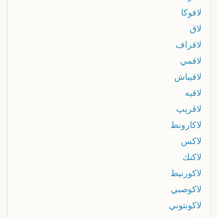
لافوكا
لاق
لاقراف
لاقمي
لاقيباش
لاقيه
لاڨريپ
لاكارونط
لاكس
لاكنك
لاكورنيط
لاكوصبي
لاكونتوني