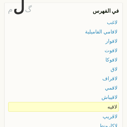
ل
گ
م
في الفهرس
لاغب
لافامي الفاميلية
لافوار
لافوت
لافوكا
لاق
لاقراف
لاقمي
لاقيباش
لاقيه
لاڨريپ
لاكارونط