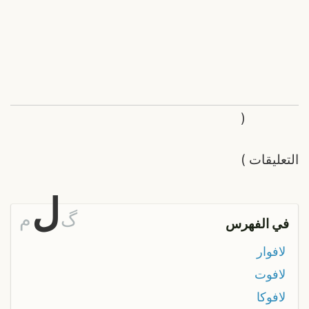
(
التعليقات
)
ل
گ
م
في الفهرس
لافوار
لافوت
لافوكا