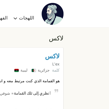
اللهجات
الف
لاكس
لاكس
L'ex
كلمة
جزائرية
ليبية
هو القمامة الذي كنت مرتبط معه و ا
ٱنظري إلى تلك القمامة
= شوفي ه