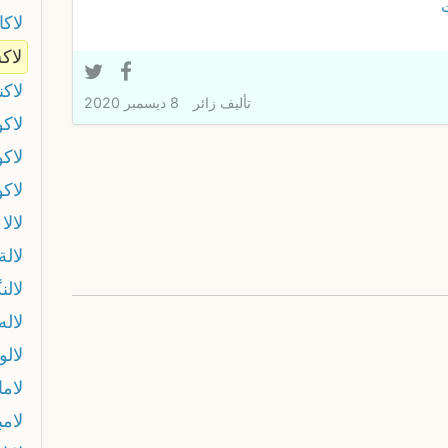
ت
لاك
لاك
لاك
تأليف
زائر
8 ديسمبر 2020
لاك
لاك
لاكو
لالا
لالة
لالن
لاله
لالو
لاما
لامب