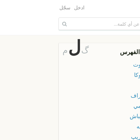
ادخل
سجّل
ل
گ
م
الفهرس
وت
كا
راف
مي
يباش
ه
ريپ