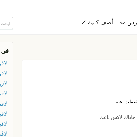
هرس
أضف كلمة
في 
لاف
لافو
لاق
لاق
نفصلت عنه
لاق
لاق
اذاك لاكس تاعك
لاقي
لاڨ