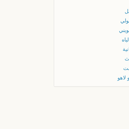
ل
ولي
ويني
لياه
نية
ث
نت
 لاهو