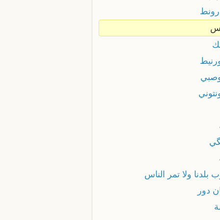
ارونط
س
نك
ورنيط
وصبي
نتوني
گي
ب بلدنا ولا تمر الناس
ن دور
ة