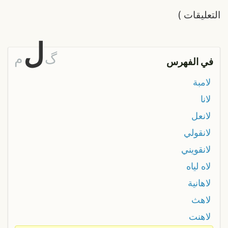
التعليقات
)
ل
گ
م
في الفهرس
لامبة
لانا
لانعل
لانقولي
لانقويني
لاه لياه
لاهانية
لاهث
لاهنت