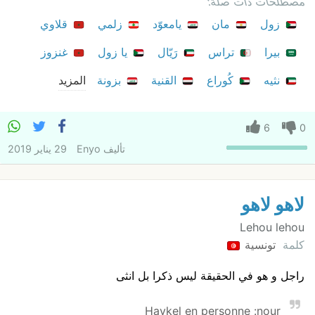
مصطلحات ذات صلة:
زول
مان
يامعوّد
زلمي
قلاوي
بيرا
تراس
رَيّال
يا زول
غنزوز
نثيه
كُوراع
القنية
بزونة
المزيد
6
0
تأليف
Enyo
29 يناير 2019
لاهو لاهو
Lehou lehou
كلمة
تونسية
راجل و هو في الحقيقة ليس ذكرا بل انثى
Haykel en personne :nour