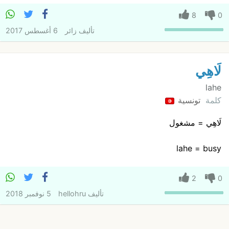
8
0
تأليف
زائر
6 أغسطس 2017
لَاهِي
lahe
كلمة
تونسية
لَاهِي = مشغول
lahe = busy
2
0
تأليف
hellohru
5 نوفمبر 2018