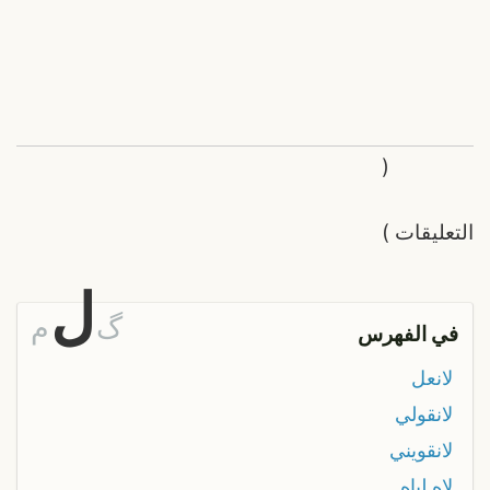
(
التعليقات
)
ل
گ
م
في الفهرس
لانعل
لانقولي
لانقويني
لاه لياه