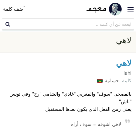
أضف كلمة
لاهي
لاهي
lahi
كلمة
حسانية
بالفصحى "سوف" والمغربي "غادي" والشامي "رح" وفي تونس
"باش"
يعني زمن القعل الذي يكون بعدها المستقبل
لاهي اشوفه = سوف أراه