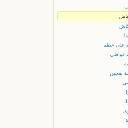
ف
اش
اش
ا
 على عظم
 قواطي
ة
ة بعجين
ي
ا
ى
ة