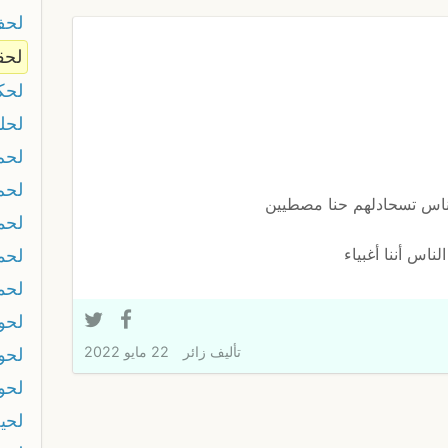
لح
لحق
لحك
لحلو
لحم
لحم
ناس تسحادلهم حنا مصطيين
لحم
لناس أننا أغبياء
لحم
لحم
لحوا
تأليف
زائر
22 مايو 2022
لحوا
لحو
لحي