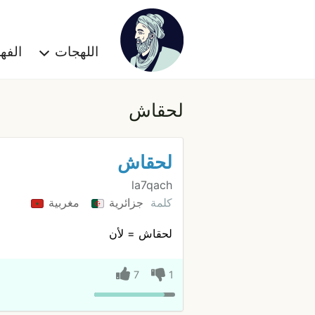
اللهجات
الف
لحقاش
لحقاش
la7qach
كلمة
جزائرية
مغربية
لحقاش = لأن
7
1