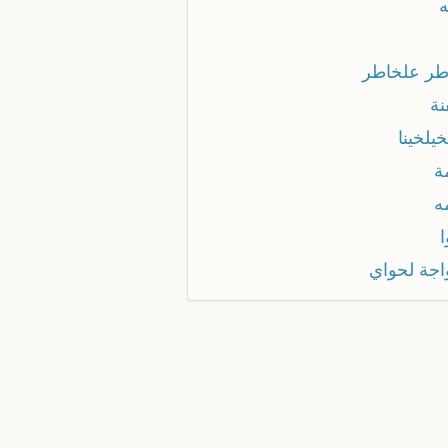
ه
طر علخاطر
نة
يلخينا
ة
ه
اجة لحواي