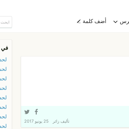
هرس
أضف كلمة
في 
لحد
لحس
لحس
لح
لحض
لحط
لحظ
تأليف
زائر
25 يونيو 2017
لحظ