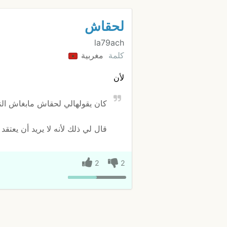
لحقاش
la79ach
كلمة
مغربية
لأن
كان يقولهالي لحقاش مابغاش ال
قال لي ذلك لأنه لا يريد أن يعتقد ا
2
2