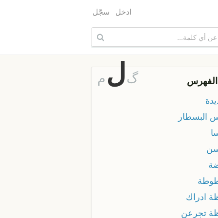
ادخل
سجّل
ل
گ
م
الفهرس
يدة
 البسطار
ا
سن
ة
وطة
ة ادراك
ة تجرعن