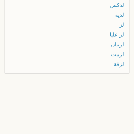
لدكس
لدية
لز
لز عليا
لزبيان
لزبيت
لزقة