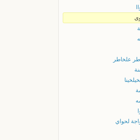
ا
ى
ة
ه
طر علخاطر
نة
يلخينا
ة
ه
اجة لحواي