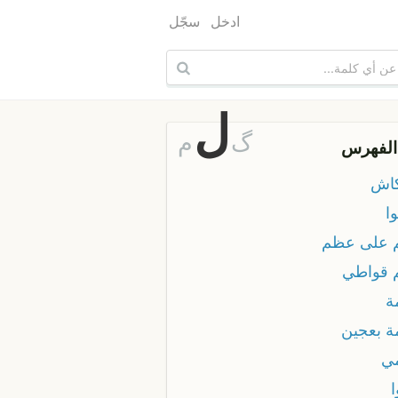
ادخل
سجّل
ل
گ
م
الفهرس
اش
ا
 على عظم
 قواطي
ة
ة بعجين
ي