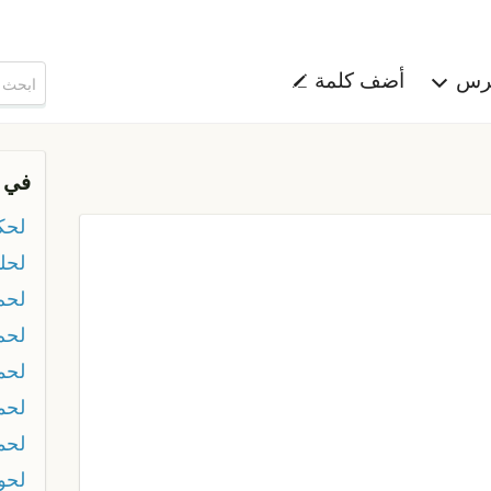
هرس
أضف كلمة
في 
لحك
لحلو
لحم
لحم
لحم
لحم
لحم
لحوا