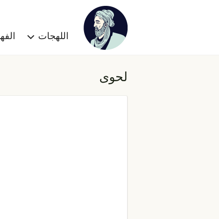
اللهجات
الف
لحوى