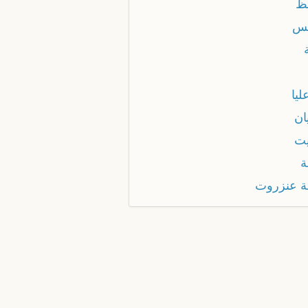
لظ
س
ليا
ان
يت
ة
ة عنزروت