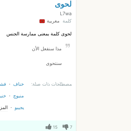
لحوى
L7wa
كلمة
مغربية
لحوى كلمة بمعنى ممارسة الجنس
مذا سنفعل الأن
سنتحوى
مصطلحات ذات صلة:
خناف
فشل
منيوچ
خني
يجيبو
المز
15
7