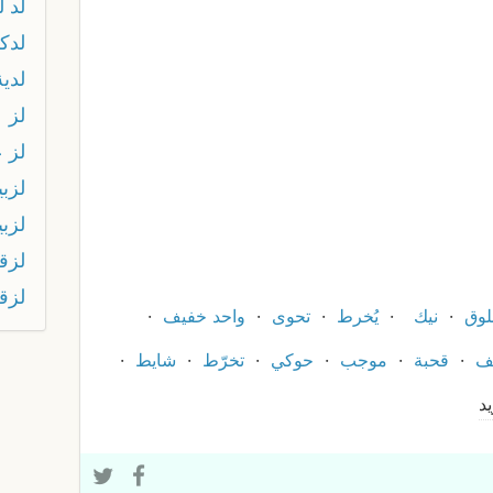
لد 
لدك
لدية
لز
لز ع
لزبي
لزب
لزق
لزق
وق
نيك
يُخرط
تحوى
واحد خفيف
ف
قحبة
موجب
حوكي
تخرّط
شايط
يد