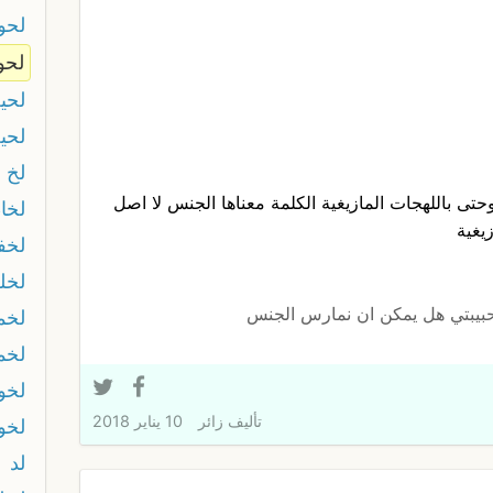
لحوا
لحو
لحي
لحي
لخ
حتى باللهجات المازيغية الكلمة معناها الجنس لا اصل
لخا
زيغية
لخف
لخلخ
بيبتي هل يمكن ان نمارس الجنس
لخم
لخم
لخوا
تأليف
زائر
10 يناير 2018
لخو
لد