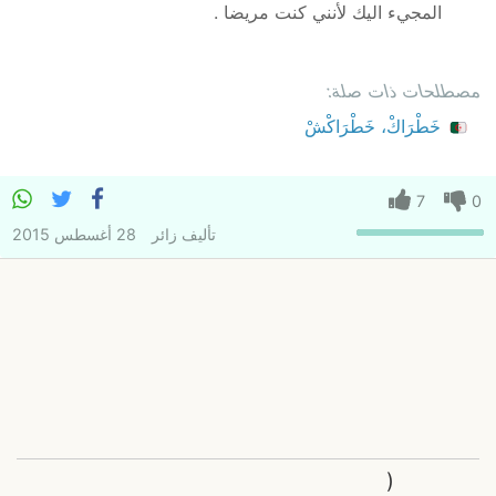
المجيء اليك لأنني كنت مريضا .
مصطلحات ذات صلة:
خَطْرَاكْ، خَطْرَاكْشْ
7
0
تأليف
زائر
28 أغسطس 2015
(