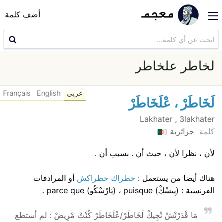
أضف كلمة
لخاطر علخاطر
عربي
English
Français
لَخَاطَرْ ، عْلَخَاطَرْ
Lakhater , 3lakhater
كلمة
جزائرية
لأن ، نظرا لأن ، حيث أن . بسبب أن .
هناك أيضا من يستعمل :
خطراك خطراكش
أو المرادفات
الفرنسية : (پِيسْكْ) puisque ، (پَارْسْكُو) parce que .
مَا قْدَرْتْشْ نْجِيكْ لَخَاطَرْ/عْلَخَاطَرْ كُنْتْ مْرِيضْ : لم أستطع