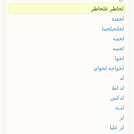
لخاطر علخاطر
لخفنة
لخلخيلخينا
لخمة
لخمه
لخوا
لخواجة لحواي
لد
لد لظ
لدكس
لدية
لز
لز عليا