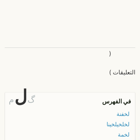
(
التعليقات
)
ل
گ
م
في الفهرس
لخفنة
لخلخيلخينا
لخمة