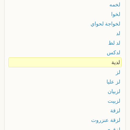
لخمه
لخوا
لخواجة لحواي
لد
لد لظ
لدكس
لدية
لز
لز عليا
لزبيان
لزبيت
لزقة
لزقة عنزروت
لزقري