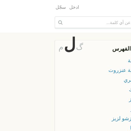
ادخل
سجّل
ل
گ
م
الفهرس
ة
ة عنزروت
ري
زشو لزيز