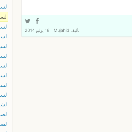
لسا
لسا
لسة
تأليف
Mujahid
18 يوليو 2014
لست
لسع
لسع
لسل
لسم
لسه
لس
لشن
لصر
لصق