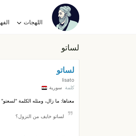
اللهجات
الف
لساتو
لساتو
lisato
كلمة
سورية
معناها: ما زال، ومثله الكلمة "لسعتو"
لساتو خايف من النزول؟