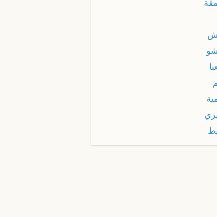
قة
ش
و
نا
ية
زي
ط