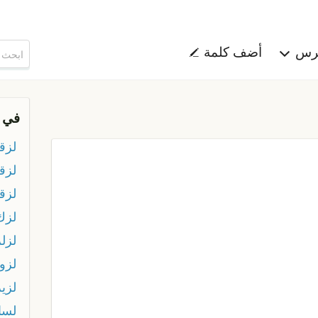
هرس
أضف كلمة
في 
لزق
لزق
لزق
لزك
لزلز
لزو
لزي
لسا