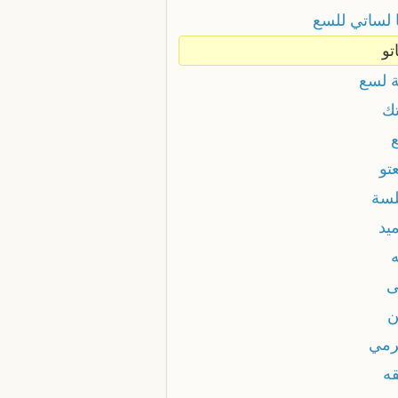
 لساتي للسع
تو
 لسع
ك
تو
سة
يد
ى
مي
ه