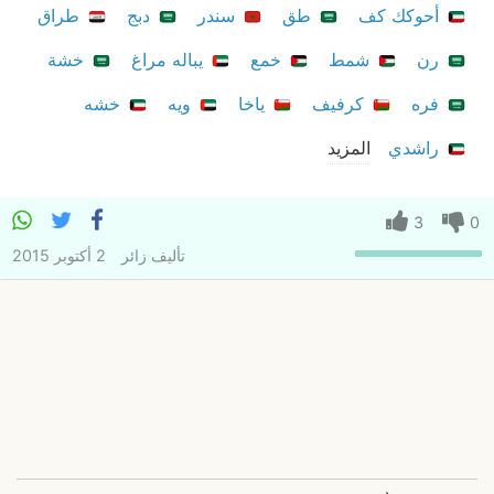
أحوكك كف
طق
سندر
دبج
طراق
رن
شمط
خمع
يباله مراغ
خشة
فره
كرفيف
ياخا
ويه
خشه
راشدي
المزيد
3
0
تأليف
زائر
2 أكتوبر 2015