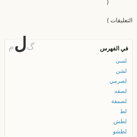
(
التعليقات
)
ل
گ
م
في الفهرس
لسى
لشن
لصرمي
لصقه
لصمقة
لط
لطش
لطشو