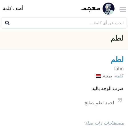
أضف كلمة
لطم
لطم
latm
كلمة
يمنية
ضرب الوجه باليد
احمد لطم صالح
مصطلحات ذات صلة: