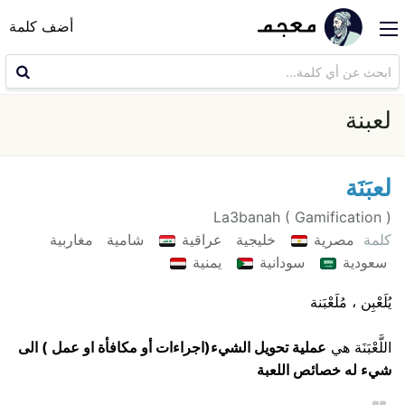
أضف كلمة
لعبنة
لعبَنَة
La3banah ( Gamification )
كلمة
مصرية
خليجية
عراقية
شامية
مغاربية
سعودية
سودانية
يمنية
يُلَعْبِن ، مُلَعْبَنة
اللَّعْبَنَة هي
عملية تحويل الشيء(اجراءات أو مكافأة او عمل ) الى
شيء له خصائص اللعبة