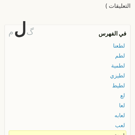
التعليقات
)
ل
گ
م
في الفهرس
لطعنا
لطم
لطمية
لطيزي
لطيط
لع
لعا
لعابه
لعب