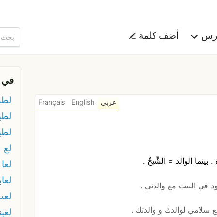
هرس
أضف كلمة
في 
لطم
عربي
English
Français
لطي
لطي
لع
نما الوالد = الشِّيخْ .
لعا
لعاب
ا موجود في البيت مع والدتي .
لعب
 = ابلع سلامي لوالدك و والدتك .
لعبن