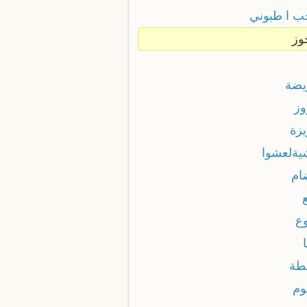
ب ا طبوني
وز
يضة
وز
يزة
يةلعشوا
ام
وع
طة
وم