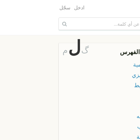
ادخل
سجّل
ل
گ
م
الفهرس
ية
زي
ط
ه
ة