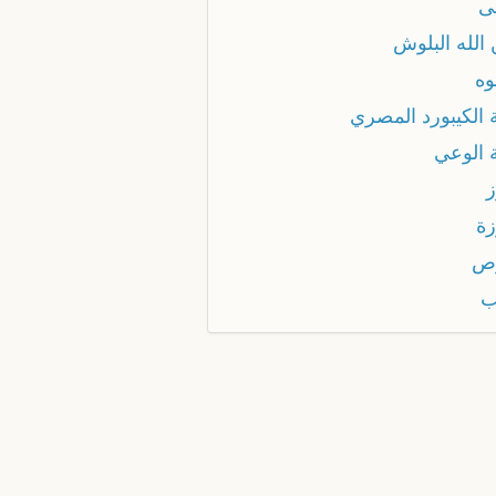
ى
الله البلوش
وه
 الكيبورد المصري
ة الوعي
ز
زة
ص
ب