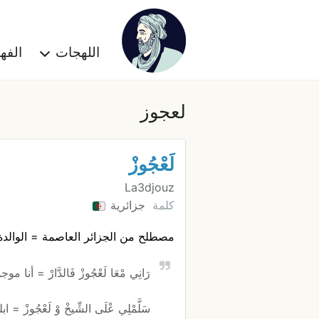
اللهجات
الف
لعجوز
لَعْجُوزْ
La3djouz
كلمة
جزائرية
مصطلح من الجزائر العاصمة = الوالدة . بي
رَانِي مْعَا لَعْجُوزْ فَالدَّارْ = أن
سَلَّمْلِي عْلَى الشِّيخْ وْ لَعْجُوزْ