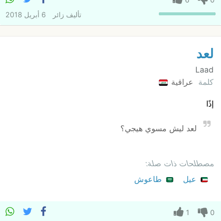
تأليف
زائر
6 أبريل 2018
لعد
Laad
كلمة
عراقية
إذًا
لعد ليش مسوي هيجي؟
مصطلحات ذات صلة:
عيل
طاعوش
1
0