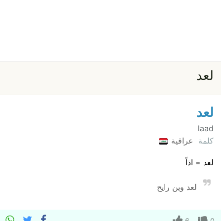
لعد
لعد
laad
كلمة
عراقية
لعد = اذاً
لعد وين رايح
6
0