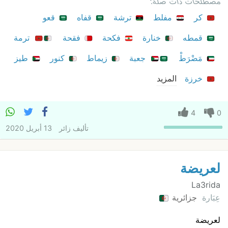
مصطلحات ذات صلة:
كر
مفلط
ترشة
قفاه
قعو
قمطه
خنارة
فكحة
فقحة
ترمة
مَضْرَطْ
جعبة
زيماط
كنور
طيز
خرزة
المزيد
4
0
تأليف
زائر
13 أبريل 2020
لعريضة
La3rida
عِبَارة
جزائرية
لعريضة