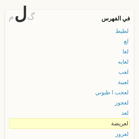
ل
گ
م
في الفهرس
لطيط
لع
لعا
لعابه
لعب
لعبنة
لعجب ا طبوني
لعجوز
لعد
لعريضة
لعزوز