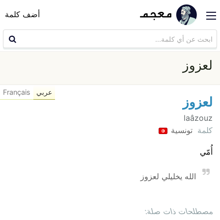
أضف كلمة
لعزوز
عربي
Français
لعزوز
laâzouz
كلمة
تونسية
أُمّي
الله يخليلي لعزوز
مصطلحات ذات صلة: