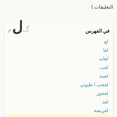
التعليقات
)
ل
گ
م
في الفهرس
لع
لعا
لعابه
لعب
لعبنة
لعجب ا طبوني
لعجوز
لعد
لعريضة