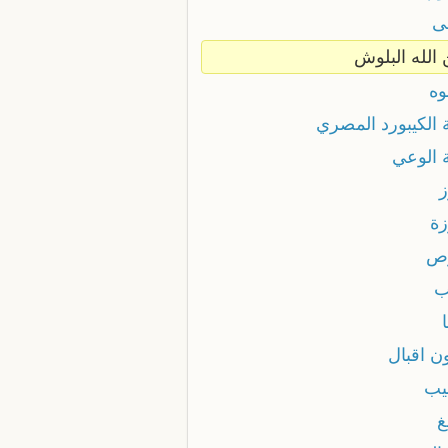
ى
 الله البلوش
وه
 الكيبورد المصري
ة الوعي
ز
زة
ص
ب
ن اقبال
بيب
غ