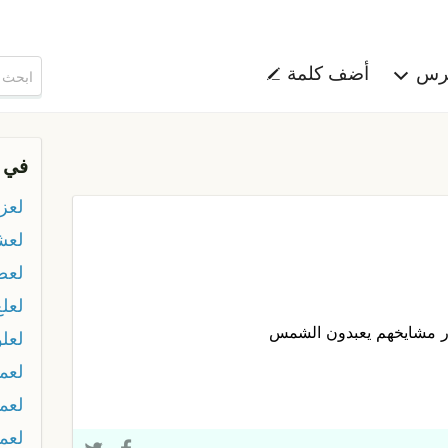
هرس
أضف كلمة
في 
لعز
لعش
لعض
لعلع
ار مشايخهم يعبدون الشمس
لعل
لعما
لعم
لعم