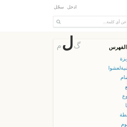
ادخل
سجّل
ل
گ
م
الفهرس
يزة
يةلعشوا
ام
وع
طة
وم