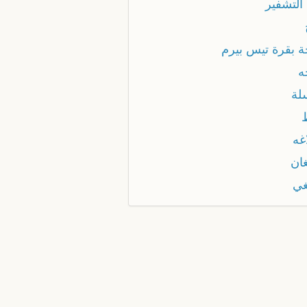
التشفير
ة بقرة تيس بيرم
ه
لة
غه
غان
غي