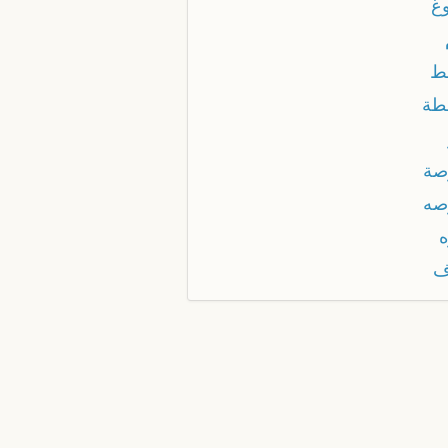
وغ
ط
طة
صة
صه
ه
ف