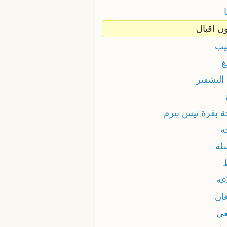
ون اقبال
بيب
غ
التشفير
ة بقرة تيس بيرم
ه
لة
غه
غان
غي