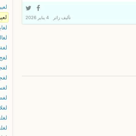
لعيبا
لعي
تأليف
زائر
4 يناير 2026
لغا
لغال
لغة 
لغج
لغج
لغج
لغس
لغط
لغلا
لغل
لغل