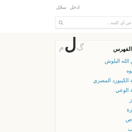
ادخل
سجّل
ل
گ
م
الفهرس
الله البلوش
وه
 الكيبورد المصري
ة الوعي
ز
زة
ص
ب