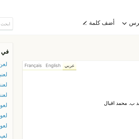
هرس
أضف كلمة
في 
لعن 
عربي
English
Français
لعنب
لعنة
لعن
 ب. محمد اقبال
لعو
لعو
لعو
لعي