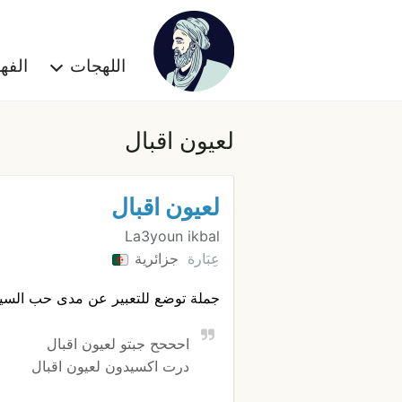
اللهجات
الف
لعيون اقبال
لعيون اقبال
La3youn ikbal
عِبَارة
جزائرية
جملة توضع للتعبير عن مدى حب السيد
احححح جبتو لعيون اقبال
درت اكسيدون لعيون اقبال