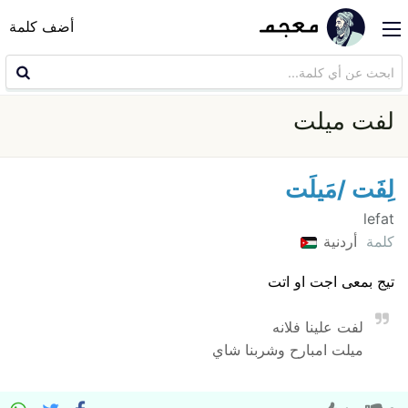
أضف كلمة
لفت ميلت
لِفَت /مَيلَت
lefat
كلمة
أردنية
تيج بمعى اجت او اتت
لفت علينا فلانه
ميلت امبارح وشربنا شاي