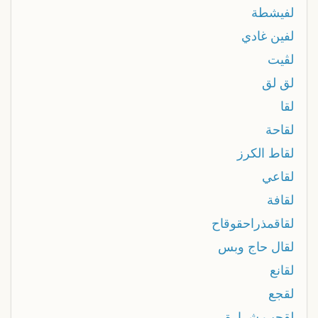
لفيشطة
لفين غادي
لڤيت
لق لق
لقا
لقاحة
لقاط الكرز
لقاعي
لقافة
لقاقمذراحقوقاح
لقال حاج وبس
لقانع
لقجع
لقحب شرارة