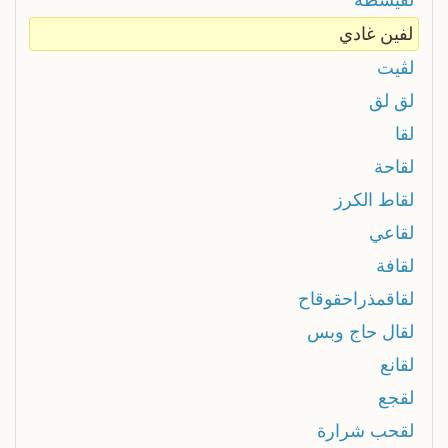
لفين غادي
لڤيت
لق لق
لقا
لقاحة
لقاط الكرز
لقاعي
لقافة
لقاقمذراحقوقاح
لقال حاج وبس
لقانع
لقجع
لقحب شرارة