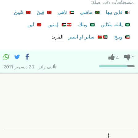
مصطلحات ذات صلة:
فاين بيها
ماشي
ناهي
فِينْ
مْنِينْ
يانته مكانن
وينك
إمنين
لين
وينج
ساير او اسير
المزيد
4
1
تأليف
زائر
20 ديسمبر 2011
(