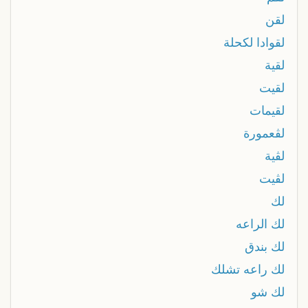
لقن
لقوادا لكحلة
لقية
لقيت
لقيمات
لڨعمورة
لڨية
لڨيت
لك
لك الراعه
لك بندق
لك راعه تشلك
لك شو