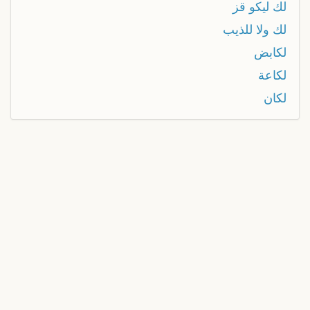
لك ليكو قز
لك ولا للذيب
لكابض
لكاعة
لكان