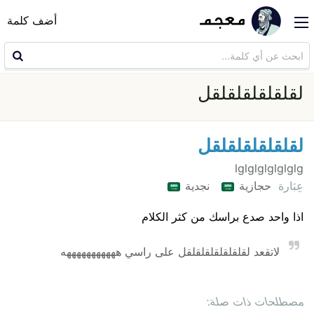
أضف كلمة
لقلقلقلقلقلقل
لقلقلقلقلقلقل
lglglglglglglg
عِبَارة
حجازية
نجدية
اذا واحد صدع براسك من كثر الكلام
لاتقعد لقلقلقلقلقلقلقل على راسي هههههههههههه
مصطلحات ذات صلة: