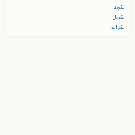
لكچة
لكحل
لكرايه