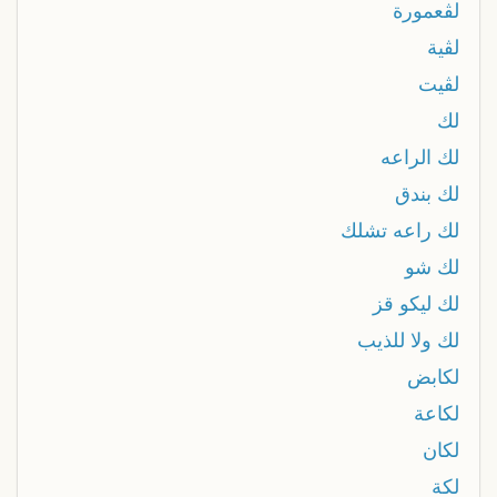
لڨعمورة
لڨية
لڨيت
لك
لك الراعه
لك بندق
لك راعه تشلك
لك شو
لك ليكو قز
لك ولا للذيب
لكابض
لكاعة
لكان
لكة