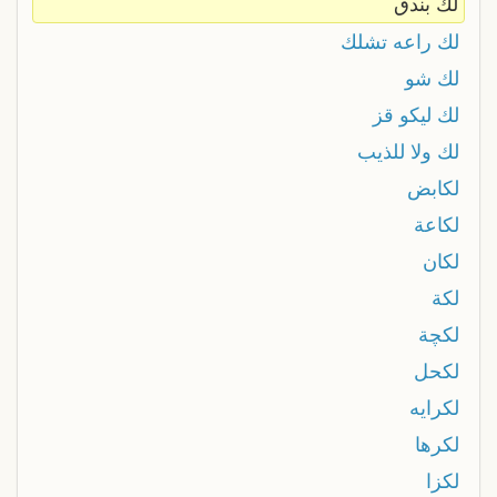
لك بندق
لك راعه تشلك
لك شو
لك ليكو قز
لك ولا للذيب
لكابض
لكاعة
لكان
لكة
لكچة
لكحل
لكرايه
لكرها
لكزا