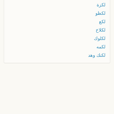
لكزة
لكظو
لكع
لكلاخ
لكلوك
لكمه
لكنك وهد