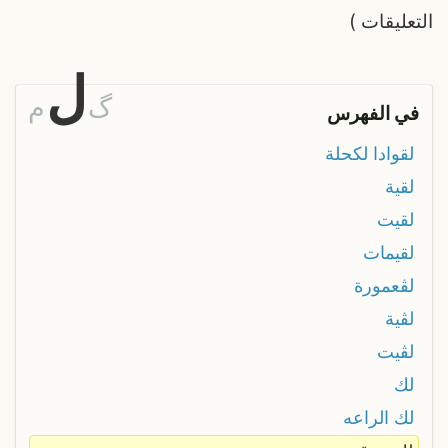
التعليقات
)
ل
گ
م
في الفهرس
لقوادا لكحلة
لقية
لقيت
لقيمات
لڨعمورة
لڨية
لڨيت
لك
لك الراعه