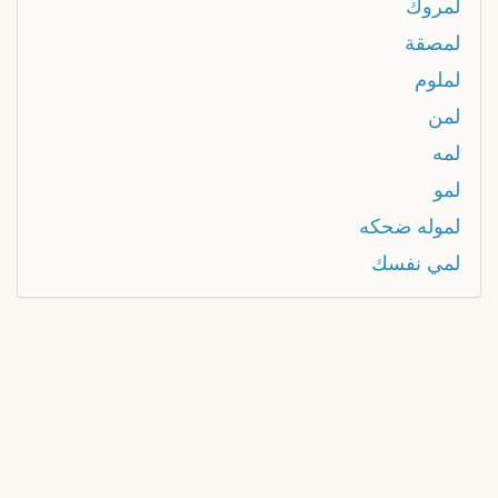
لمروك
لمصقة
لملوم
لمن
لمه
لمو
لموله ضحكه
لمي نفسك