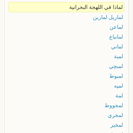
لماذا في اللهجة البحرانية
لماريل لمارين
لماعن
لمانباع
لماني
لمبة
لمبچي
لمبوط
لمپه
لمة
لمجووط
لمخري
لمخير