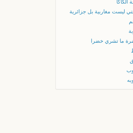
 الكاكا
تي ليست مغاربية بل جزائرية
م
ة
رة ما تشري خضرا
ق
وب
به