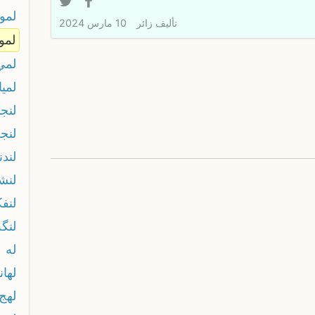
لمو
تأليف
زائر
10 مارس 2024
لمو
لمي
لميا
لنج
لنج
لند
لنش
لنف
لنگه
له
لهان
لهج