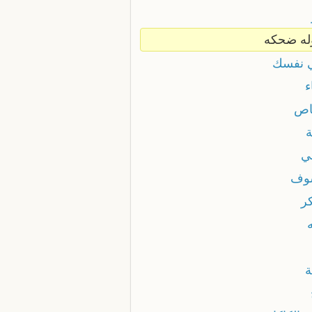
له ضحكه
 نفسك
ء
اص
ة
ني
وف
كر
ة