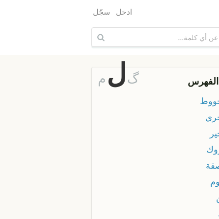
ادخل
سجّل
ل
گ
م
الفهرس
ووط
ري
ير
وك
قة
وم