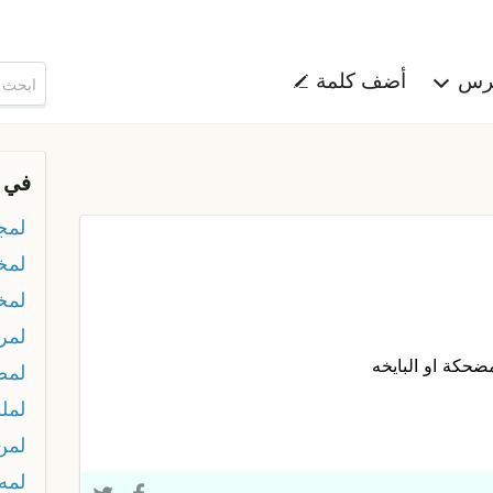
هرس
أضف كلمة
في 
لمج
لمخ
لمخ
لمر
ضحكة او البايخه
لمص
لمل
لمن
لمه