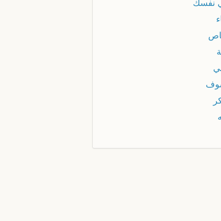
 نفسك
ء
اص
ة
ني
وف
كر