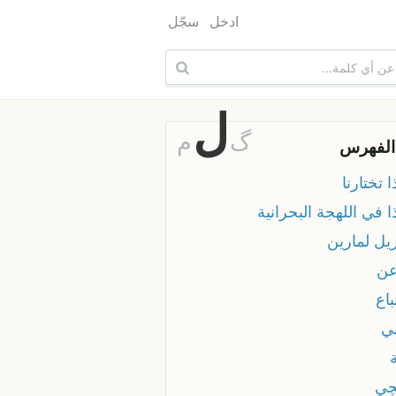
ادخل
سجّل
ل
گ
م
الفهرس
ا تختارنا
ا في اللهجة البحرانية
يل لمارين
عن
باع
ني
چي