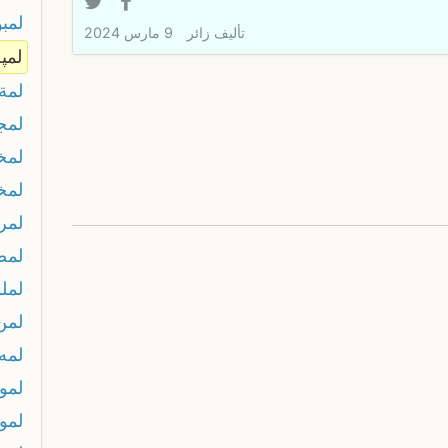
لمب
تأليف
زائر
9 مارس 2024
لمپ
لمة
لمج
لمخ
لمخ
لمر
لمص
لمل
لمن
لمه
لمو
لمو