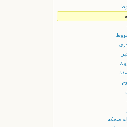
وط
ه
ووط
ري
ير
وك
قة
وم
له ضحكه