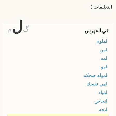
التعليقات
)
ل
گ
م
في الفهرس
لملوم
لمن
لمه
لمو
لموله ضحكه
لمي نفسك
لمياء
لنجاص
لنجة