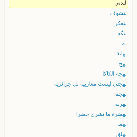
لندني
لنشوف
لنفكر
لنگه
له
لهانة
لهج
لهجة الكاكا
لهجتي ليست مغاربية بل جزائرية
لهجم
لهربة
لهضرة ما تشري خضرا
لهط
لهلق