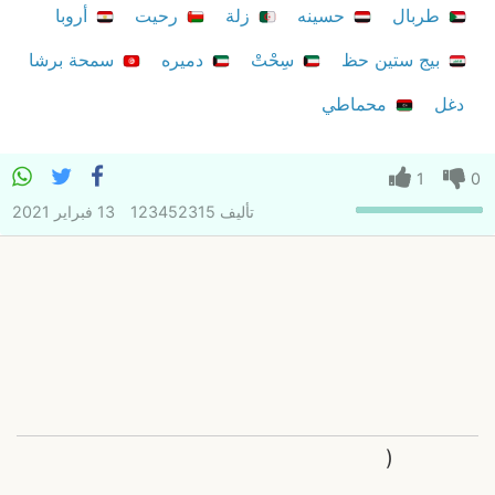
طربال
حسينه
زلة
رحيت
أروبا
بيج ستين حظ
سِحْتْ
دميره
سمحة برشا
دغل
محماطي
1
0
تأليف
123452315
13 فبراير 2021
(