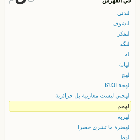
في الفهرس
لندني
لنشوف
لنفكر
لنگه
له
لهانة
لهج
لهجة الكاكا
لهجتي ليست مغاربية بل جزائرية
لهجم
لهربة
لهضرة ما تشري خضرا
لهط