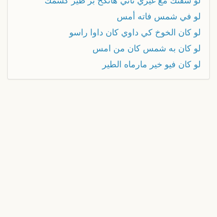
لو شفتك مع غيري تاني هانكح بز طيز كسمك
لو في شمس فاته أمس
لو كان الخوخ كي داوي كان داوا راسو
لو كان به شمس كان من امس
لو كان فيو خير مارماه الطير