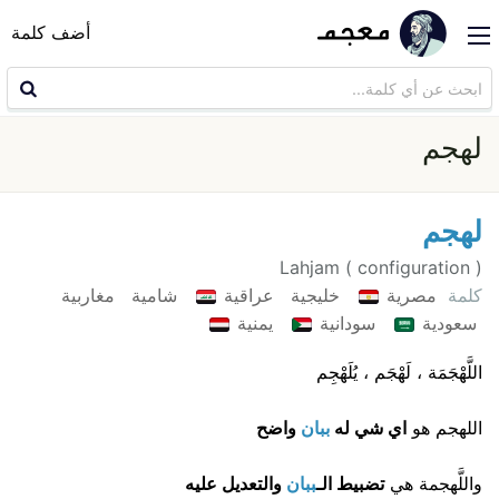
أضف كلمة
لهجم
لهجم
Lahjam ( configuration )
كلمة
مصرية
خليجية
عراقية
شامية
مغاربية
سعودية
سودانية
يمنية
اللَّهْجَمَة ، لَهْجَم ، يُلَهْجِم
اللهجم هو
اي شي له
ببان
واضح
واللَّهجمة هي
تضبيط الـ
ببان
والتعديل عليه