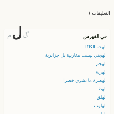
التعليقات
)
ل
گ
م
في الفهرس
لهجة الكاكا
لهجتي ليست مغاربية بل جزائرية
لهجم
لهربة
لهضرة ما تشري خضرا
لهط
لهلق
لهلوب
لهلوبه