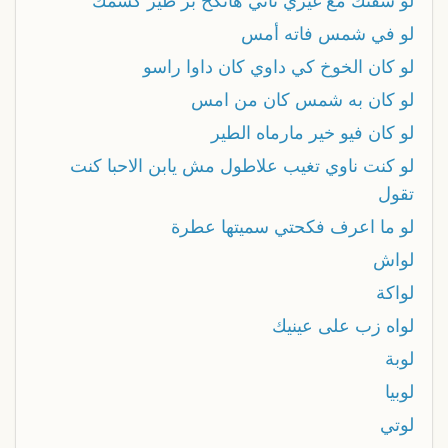
لو شفتك مع غيري تاني هانكح بز طيز كسمك
لو في شمس فاته أمس
لو كان الخوخ كي داوي كان داوا راسو
لو كان به شمس كان من امس
لو كان فيو خير مارماه الطير
لو كنت ناوي تغيب علاطول مش يابن الاحبا كنت
تقول
لو ما اعرف فكحتي سميتها عطرة
لواش
لواكة
لواه زب على عينيك
لوبة
لوبيا
لوتي