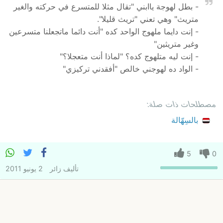
- بطل لهوجة ياابني "تقال مثلا للمتسرع في حركته والغير
متريث" وهي تعني "تريث قليلا".
- إنت دايما ملهوج الواحد كده "أنت دائما ماتجعلنا متسرعين
وغير متريثين"
- إنت ليه متلهوج كده؟ "لماذا أنت متعجلا؟"
- الواد ده لهوجني خالص "أفقدني تركيزي"
مصطلحات ذات صلة:
بالسِهّالة
5
0
تأليف
زائر
2 يونيو 2011