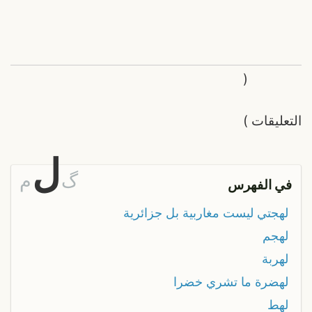
(
التعليقات
)
ل
گ
م
في الفهرس
لهجتي ليست مغاربية بل جزائرية
لهجم
لهربة
لهضرة ما تشري خضرا
لهط