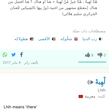
هْنَا لْهِيهْ ، هْنَا خِيرْ مْنْ لْهِيهْ = هنا أو هناك ؟ هنا افضل من
هناك [مقطع مشهور من اغنية دُورْ بِيهَا بَالشِيبَانِي للفنان
الجزائري سليم هلالي)
مصطلحات ذات صلة:
زب الدنيا
شحُّوكه
الأقصى
هظولاكه
8
0
تأليف
زائر
4 يناير 2017
لْهِيهْ
Lhih
كلمة
مغربية
Lhih means 'there'