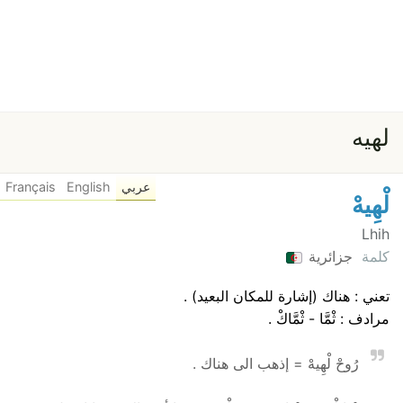
لهيه
عربي
English
Français
لْهِيهْ
Lhih
كلمة
جزائرية
تعني : هناك (إشارة للمكان البعيد) .
مرادف : ثْمَّا - ثْمَّاكْ .
رُوحْ لْهِيهْ = إذهب الى هناك .