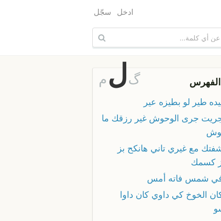
ادخل
سجّل
ل
گ
م
الفهرس
يده طير لو بطيزه عير
جريت جرى الوحوش غير رزقك ما
وش
شفتك مع غيري تاني هانكح بز
 كسمك
في شمس فاته أمس
كان الخوخ كي داوي كان داوا
و