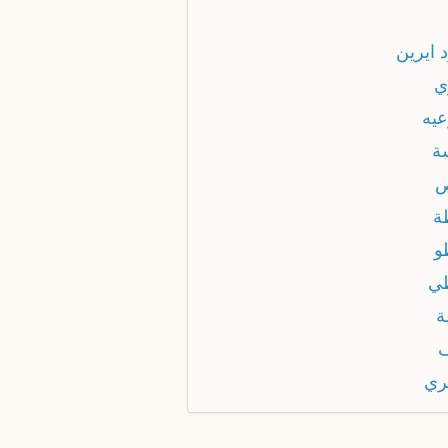
 ايرين
ي
عيه
ة
ص
ة
و
ي
ة
ري