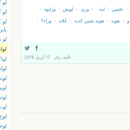
لو 
عليمن
ليه
ورى
لويش
ورابوه
لو ك
و
هويه
هويه تعبين كذيه
عْلاه
وراء؟
لو 
يابن
لو 
لوا
تأليف
زائر
17 أبريل 2018
لواك
لوا
لوبة
لوبيا
لوت
لوث
لوح
لوح