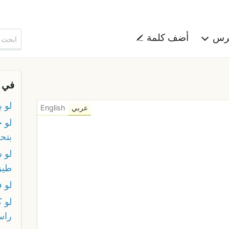
هرس
أضف كلمة
في 
لو ب
عربي
English
لو 
بتح
لو 
طيز
لو 
لو 
راس