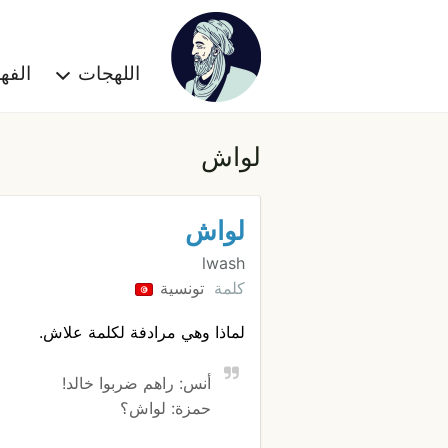
اللهجات
الف
لواش
لواش
lwash
كلمة
تونسية
لماذا وهي مرادفة لكلمة علاش.
أنس: راهم ضربوا خالد!
حمزة: لواش؟