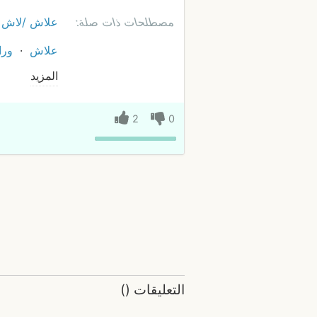
مصطلحات ذات صلة:
علاش /لاش
علاش
ورا
المزيد
2
0
التعليقات
(
)