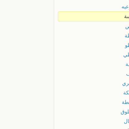
عيه
ة
ص
ة
و
ي
ة
ري
كة
طة
لوق
ال