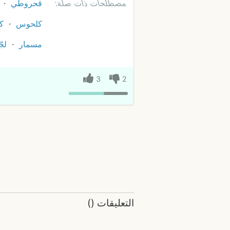
مصطلحات ذات صلة:
قحروطي
كلحوس
ك
مسمار
لجّ
3
2
التعليقات
(
)