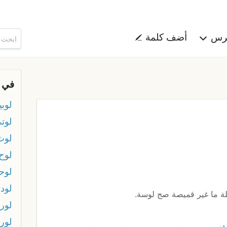
هرس
أضف كلمة
في 
لوبيا
لوت
لوث
لوح
لوح
لود
ة ما غير قميصة صج لوسة.
لورد
لور