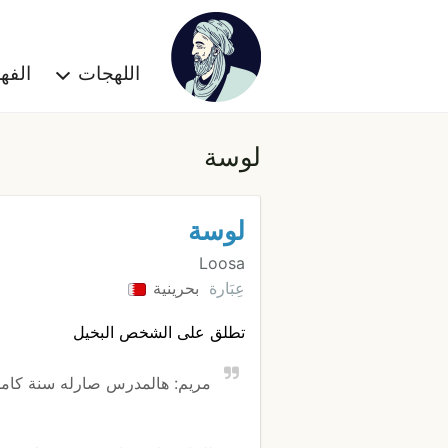
اللهجات
الف
لوسة
لوسة
Loosa
عِبَارة
بحرينية
تطلق على الشخص البخيل
مريم: هالمدرس صارله سنة كامل