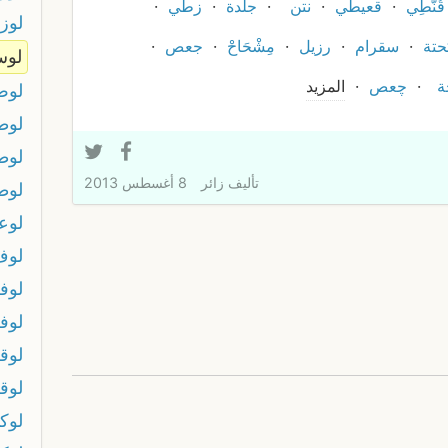
قُنّطِي
قعيطي
نتن
جلدة
زطي
لوز
حتة
سقرام
رزيل
مِشْحَاحْ
جعص
لوس
ة
چعص
المزيد
لو
لوط
لوط
تأليف
زائر
8 أغسطس 2013
لوط
لوع
لوف
لوف
لوف
لوق
لوق
لوك