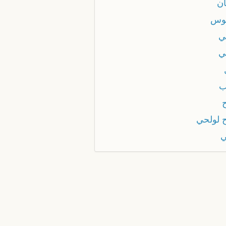
ان
وس
ي
ي
ب
ح لولحي
ي