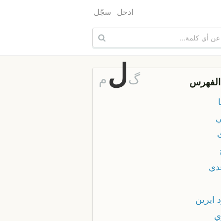
ادخل
سجّل
ل
گ
م
الفهرس
ي
دي
 ايرين
ي