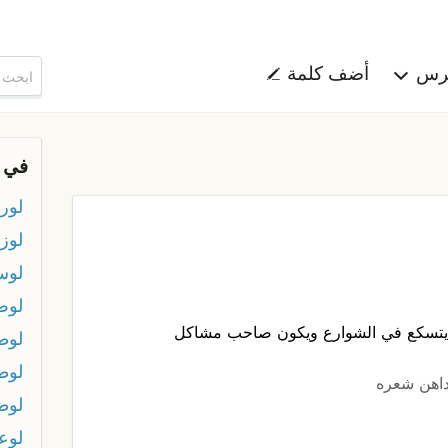
هرس
أضف كلمة
في 
لور
لوز
لوس
لو
 يتسكع في الشوارع ويكون صاحب مشاكل
لوط
لوط
داهن شعره
لوط
لوع