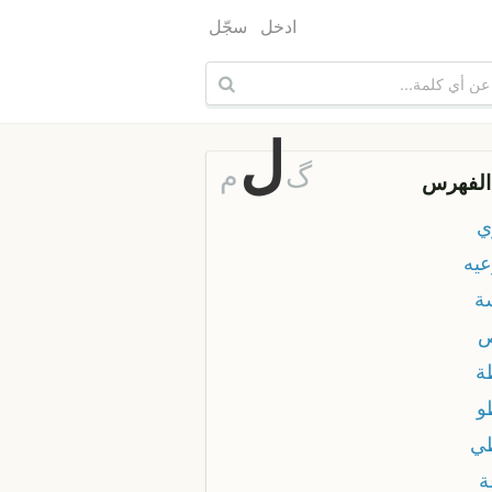
ادخل
سجّل
ل
گ
م
الفهرس
ي
عيه
ة
ص
ة
و
ي
ة