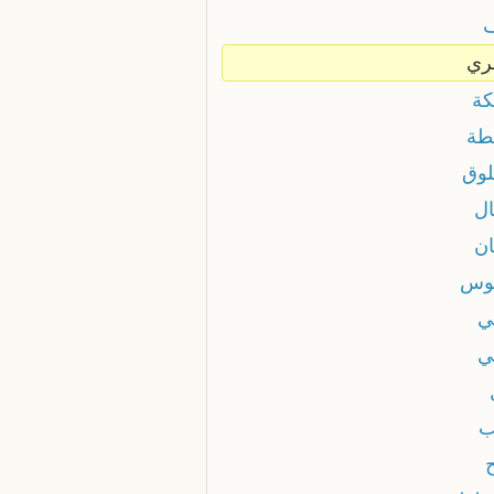
ري
كة
طة
لوق
ال
ان
وس
ي
ي
ب