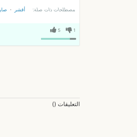
مصطلحات ذات صلة:
أقشر
صاي
5
1
التعليقات
(
)