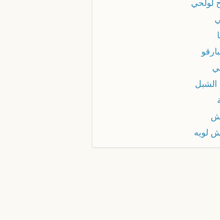
ح لولحي
ي
ارقو
ي
 الشبل
ش
ش لويه