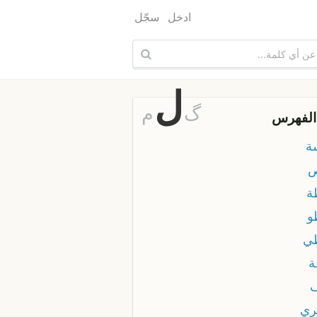
ادخل
سجّل
ل
گ
م
الفهرس
ة
ص
ة
و
ي
ة
ري