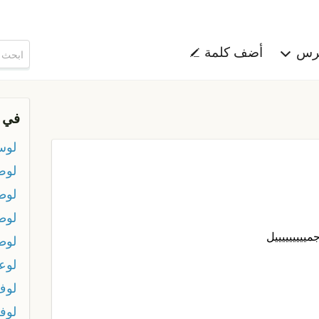
هرس
أضف كلمة
في 
لوس
لو
لوط
لوط
يييييييييل
لوط
لوع
لوف
لوف