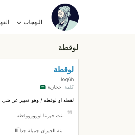
اللهجات
الف
لوقطة
لوقطة
loq6h
كلمة
حجازية
لقطه او لوقطه / وهوا تعبير عن شي جم
بنت جيرننا لووووووقطه
ابنة الجيران جميلة جدآآآآآ