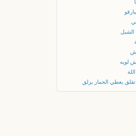
ارقو
ي
 الشبل
ش
ش لويه
للة
تقلق يعطي الحمار يزلق