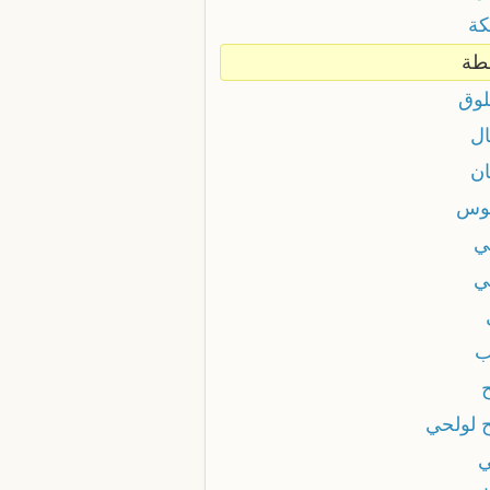
كة
طة
لوق
ال
ان
وس
ي
ي
ب
ح لولحي
ي