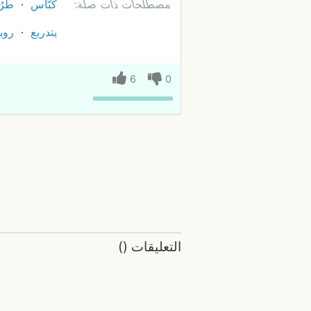
مصطلحات ذات صلة:
كبّاس
طرُ
يتدربع
روب
6
0
التعليقات
(
)