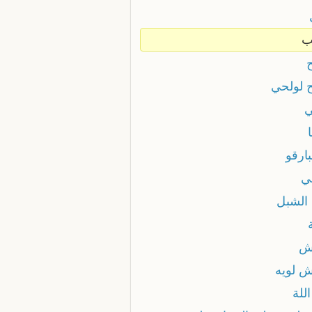
ب
ح لولحي
ي
ارقو
ي
 الشبل
ش
ش لويه
للة