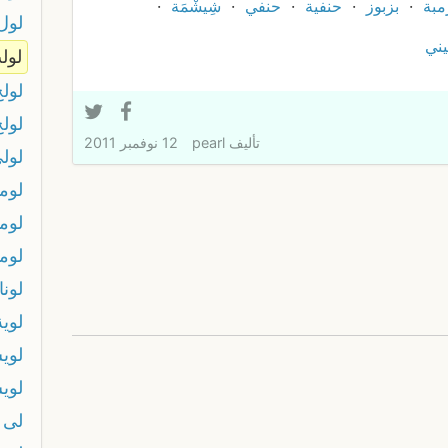
مبة
بزبوز
حنفية
حنفي
شِيشْمَة
لول
يني
لول
لولح
لول
تأليف
pearl
12 نوفمبر 2011
لول
لوما
لومب
لوم
لونا
لوية
لوي
لوي
لى ا