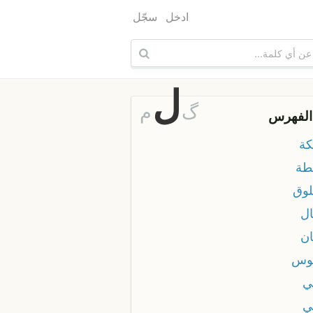
ادخل
سجّل
ل
گ
م
الفهرس
كة
طة
لوق
ال
ان
وس
ي
ي