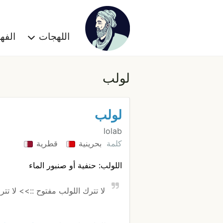
اللهجات
الف
لولب
لولب
lolab
كلمة
بحرينية
قطرية
اللولب: حنفية أو صنبور الماء
لا تترك اللولب مفتوح ::>> لا تت