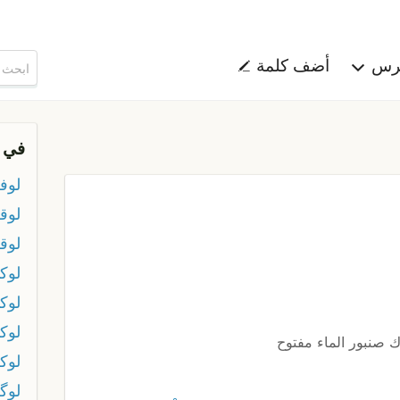
هرس
أضف كلمة
في 
لوف
لوق
لوق
لوك
لوك
لوك
رك صنبور الماء مفتوح
لوك
لوگ