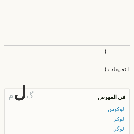
(
التعليقات
)
ل
گ
م
في الفهرس
لوكوس
لوكي
لوگي