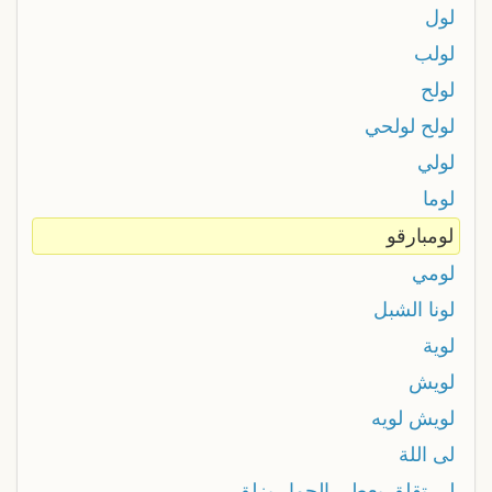
لول
لولب
لولح
لولح لولحي
لولي
لوما
لومبارقو
لومي
لونا الشبل
لوية
لويش
لويش لويه
لى اللة
لي تقلق يعطي الحمار يزلق