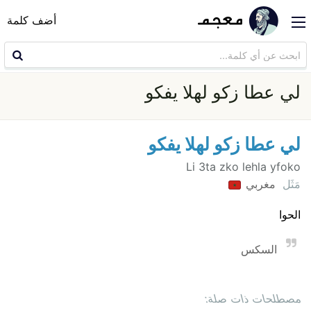
أضف كلمة
لي عطا زكو لهلا يفكو
لي عطا زكو لهلا يفكو
Li 3ta zko lehla yfoko
مَثَل
مغربي
الحوا
السكس
مصطلحات ذات صلة: