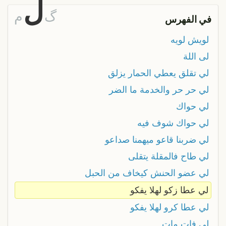
ل
گ
م
في الفهرس
لويش لويه
لى اللة
لي تقلق يعطي الحمار يزلق
لي حر حر والخدمة ما الضر
لي حواك
لي حواك شوف فيه
لي ضربنا قاعو ميهمنا صداعو
لي طاح فالمقلة يتقلى
لي عضو الحنش كيخاف من الحبل
لي عطا زكو لهلا يفكو
لي عطا كرو لهلا يفكو
لي فات مات