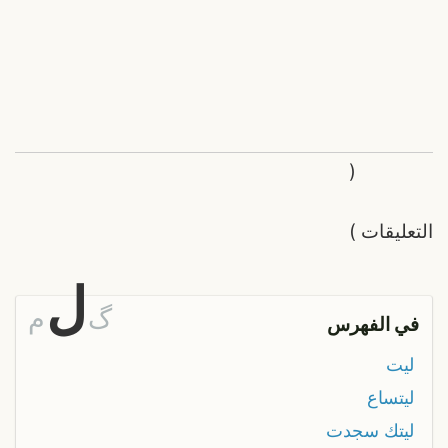
(
التعليقات
)
ل
گ
م
في الفهرس
ليت
ليتساع
ليتك سجدت