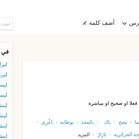
هرس
أضف كلمة
في 
ليزل
ليز
ليسب
ليس
فعلا او صحيح او مباشرة
ليش
ليش
ا
بصح
ياك
بالمجد
بوطانة
دُغْرِي
ليش 
جة الجزائرية
بَازَارْ
المزيد
ليش