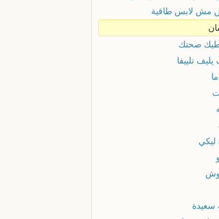
 مش لابس طاقية
ان
طيك صحتك
يليف تلييفا
ما
ت
 ليكي
وش
ة سعيدة