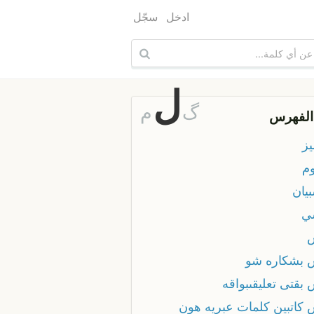
ادخل
سجّل
ل
گ
م
الفهرس
يز
وم
يان
ي
 بشكاره شو
بقتى تعليقىبواقه
 كاتبين كلمات عبريه هون