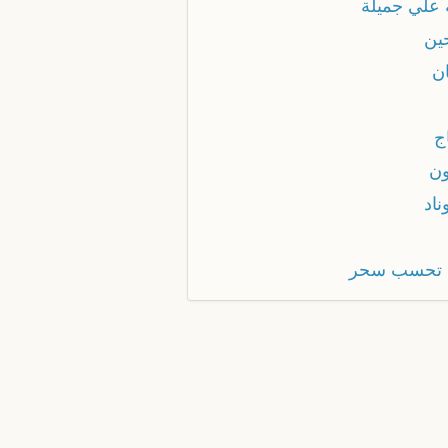
ة علي جميلة
حين
ان
ج
ون
ناد
 تحسب سحر